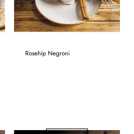
Rosehip Negroni
– 2,5CL GIN -DISTILLED-
– 2,5CL ROTER WERMUTH
– 2,5CL CAMPARI
– FRÜCHTETEE/HAGEBUTTENTEE