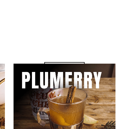
– 5CL HOPFEN GIN
– 5CL TRAUBENSAFT
– 2CL GEWÜRZASIRUP
– 5CL
ORANGEN-/MANDARINENSAFT
– ZIMTSTANGE
Zum Video