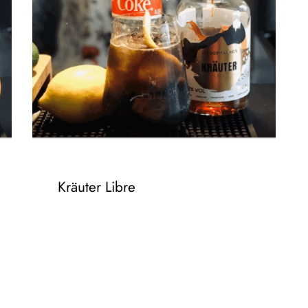
Kräuter Libre
– 5CL KRÄUTER
– 1CL VANILLESIRUP
– 1/2 ZITRONE (2CL SAFT)
– 200 -250ML COLA