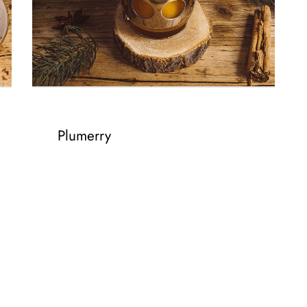
Plumerry
– 4CL PLUM & CHERRY
– 200ML WARMER APFELSAFT
– LEBKUCHENGEWÜRZ /
ZIMTSTANGE