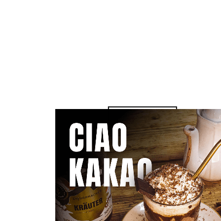
– 4CL GIN -DISTILLED
– 2CL KÄFFCHEN LIKÖR
– 2CL AHORNSIRUP
– DOPPELTER ESPRESSO
– 6CL SAHNE
Zum Video