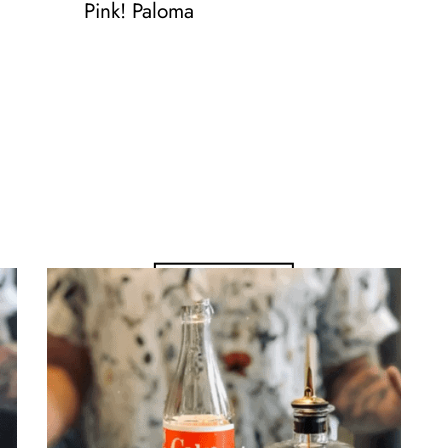
Pink! Paloma
– 5CL GIN
– 200-250ML GRAPEFRUITLIMO
Zum Video