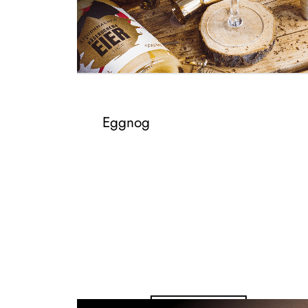
Eggnog
– 300ML KÄSEKUCHEN EIERLIKÖR
– 2CL RUM
– 300ML MILCH ODER
MILCHALTERNATIVE
– 1/2 VANILLESCHOTE
– ZARTBITTER SCHOKOLADE