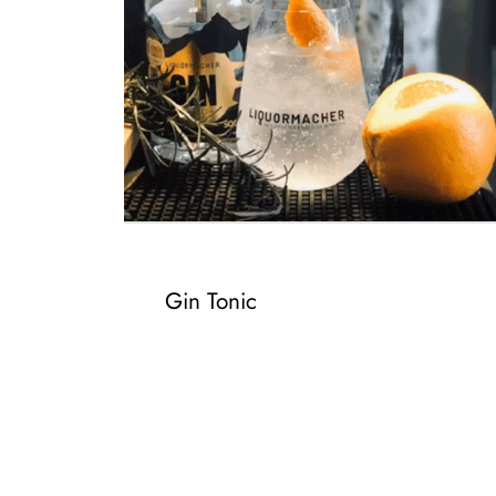
Gin Tonic
– 5CL GIN
– 200-250ML TONIC