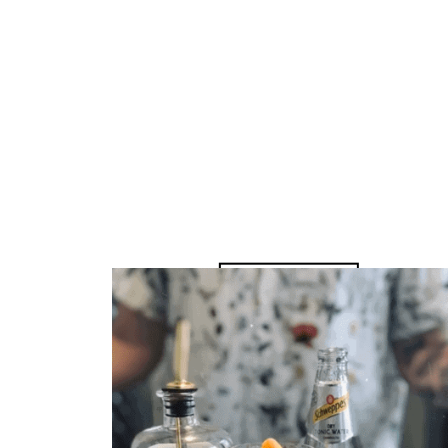
– 5CL GIN
– 2CL TONIC SIRUP
– 130ML HEISSES WASSER
Zum Video