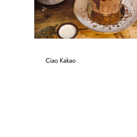
Ciao Kakao
– 5CL KRÄUTER
– 200ML WARME MILCH
– 4TL KAKAO