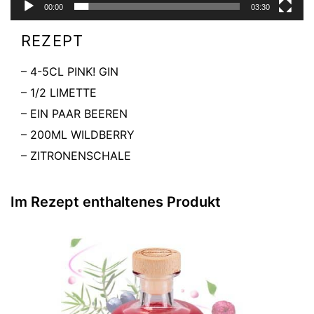
e
00:00
03:30
r
REZEPT
– 4-5CL PINK! GIN
– 1/2 LIMETTE
– EIN PAAR BEEREN
– 200ML WILDBERRY
– ZITRONENSCHALE
Im Rezept enthaltenes Produkt