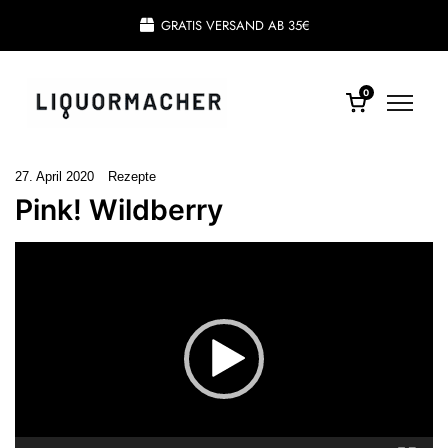
GRATIS VERSAND AB 35€
0
27. April 2020
Rezepte
Pink! Wildberry
V
i
d
e
o
-
P
l
a
y