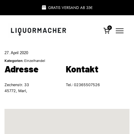
GRATIS VERSAND AB 35€
0
27. April 2020
Kategorien:
Einzelhandel
Adresse
Kontakt
Zechenstr. 33
Tel.:
02365507526
45772, Marl,