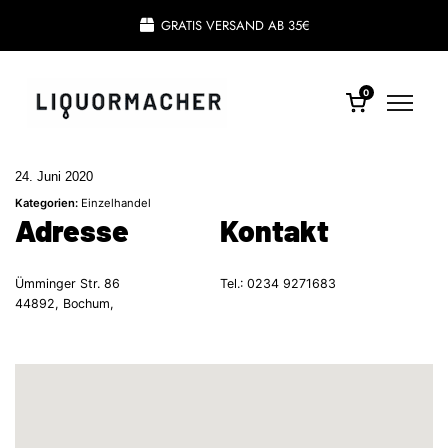
GRATIS VERSAND AB 35€
0
24. Juni 2020
Kategorien:
Einzelhandel
Adresse
Kontakt
Ümminger Str. 86
Tel.:
0234 9271683
44892, Bochum,