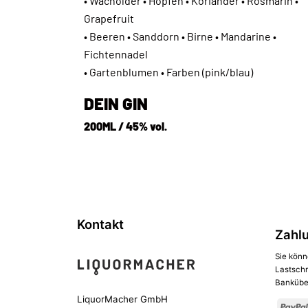
• Wacholder • Hopfen • Koriander • Rosmarin •
Grapefruit
• Beeren • Sanddorn • Birne • Mandarine •
Fichtennadel
• Gartenblumen • Farben (pink/blau)
DEIN GIN
200ML / 45% vol.
Kontakt
Zahl
Sie könn
Lastschr
Banküber
LiquorMacher GmbH