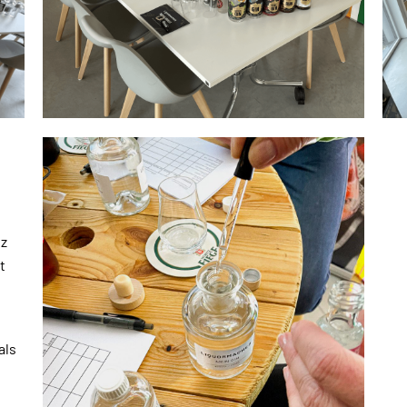
nz
t
als